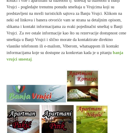
konaci i vile i apartmani sa bazenom tj. smestaj sa bazenom u Banji
Vrujci - pogledajte trenutnu ponudu smeštaja u Vrujcima koji su
predstavljeni na mreži turistickih sajtova za Banju Vrujci. Klikom na
neki od linkova i banera otvoriće vam se strana sa detaljnim opisom,
slikama i kontakt informacijama za svaki pojedinačni smeštaj u Banji
Vrujci. Za sve ostale informacije kao što su rezervacije dostupnost cene
smeštaja u Banji Vrujci i slično morate da kontaktirate direktno
vlasnike telefonom ili e-mailom, Viberom, whatsappom ili kontakt
informacijama koje su dostupne za konkretan kada je u pitanju
banja
vrujci smestaj
.