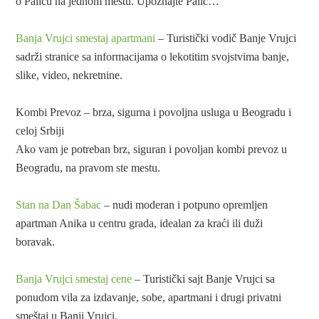
o Paliću na jednom mestu. Upoznajte Palić…
Banja Vrujci smestaj apartmani
– Turistički vodič Banje Vrujci
sadrži stranice sa informacijama o lekotitim svojstvima banje,
slike, video, nekretnine.
Kombi Prevoz – brza, sigurna i povoljna usluga u Beogradu i
celoj Srbiji
Ako vam je potreban brz, siguran i povoljan kombi prevoz u
Beogradu, na pravom ste mestu.
Stan na Dan Šabac
– nudi moderan i potpuno opremljen
apartman Anika u centru grada, idealan za kraći ili duži
boravak.
Banja Vrujci smestaj cene
– Turistički sajt Banje Vrujci sa
ponudom vila za izdavanje, sobe, apartmani i drugi privatni
smeštaj u Banji Vrujci.