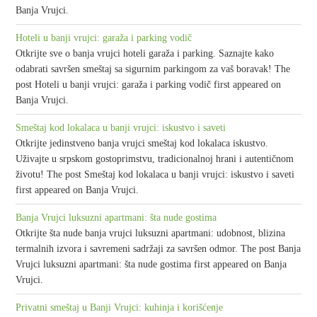
Banja Vrujci.
Hoteli u banji vrujci: garaža i parking vodič
Otkrijte sve o banja vrujci hoteli garaža i parking. Saznajte kako
odabrati savršen smeštaj sa sigurnim parkingom za vaš boravak! The
post Hoteli u banji vrujci: garaža i parking vodič first appeared on
Banja Vrujci.
Smeštaj kod lokalaca u banji vrujci: iskustvo i saveti
Otkrijte jedinstveno banja vrujci smeštaj kod lokalaca iskustvo.
Uživajte u srpskom gostoprimstvu, tradicionalnoj hrani i autentičnom
životu! The post Smeštaj kod lokalaca u banji vrujci: iskustvo i saveti
first appeared on Banja Vrujci.
Banja Vrujci luksuzni apartmani: šta nude gostima
Otkrijte šta nude banja vrujci luksuzni apartmani: udobnost, blizina
termalnih izvora i savremeni sadržaji za savršen odmor. The post Banja
Vrujci luksuzni apartmani: šta nude gostima first appeared on Banja
Vrujci.
Privatni smeštaj u Banji Vrujci: kuhinja i korišćenje